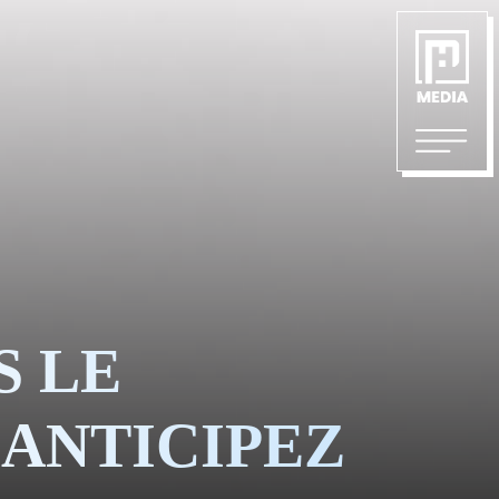
UIPE
6383
ÉS &
S LE
ANTICIPEZ