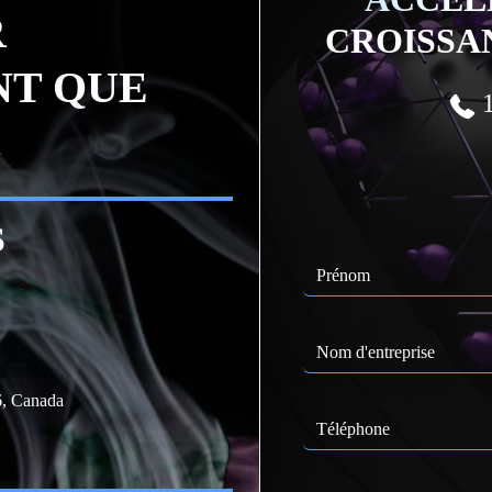
R
CROISSA
NT QUE
1
.
S
, Canada