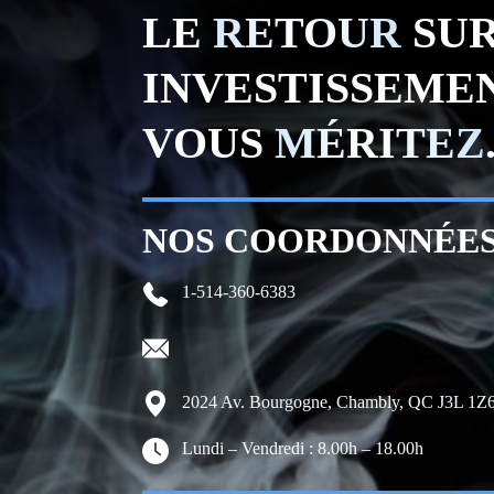
LE
RETOUR
SU
INVESTISSEME
VOUS
MÉRITEZ
NOS COORDONNÉE
1-514-360-6383
2024 Av. Bourgogne, Chambly, QC J3L 1Z6
Lundi – Vendredi : 8.00h – 18.00h