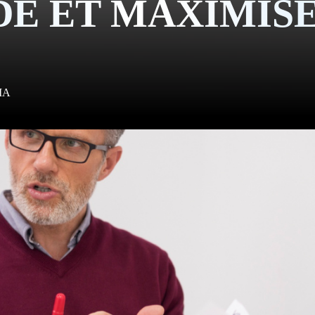
E ET MAXIMISE
TACTE
IA
S