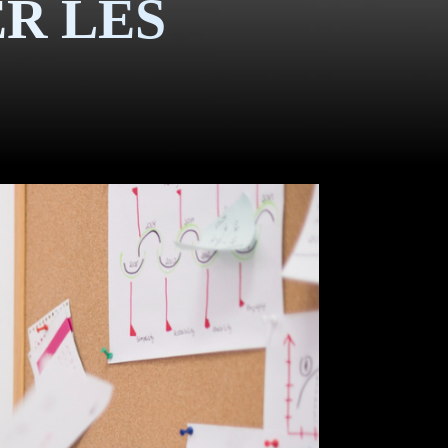
R LES
Z-