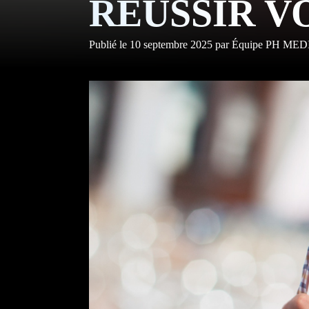
RÉUSSIR V
CON
Publié le
10 septembre 2025
par
Équipe PH MED
NOU