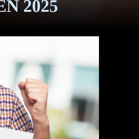
N 2025
Z-