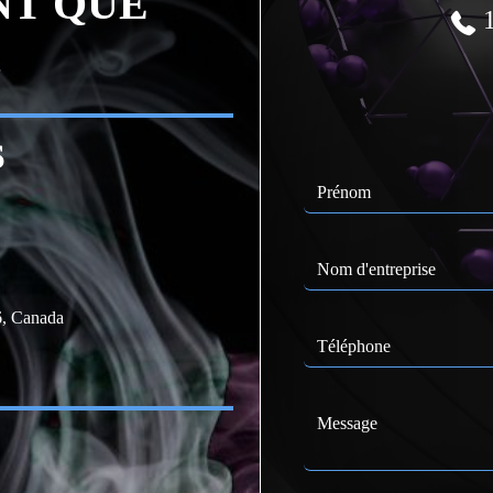
NT QUE
1
.
S
, Canada