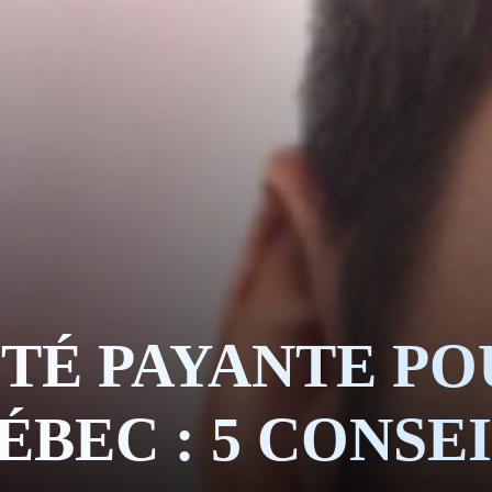
RE ÉQU
NOUS
UALIT
GUE
ITÉ PAYANTE PO
ÉBEC : 5 CONSE