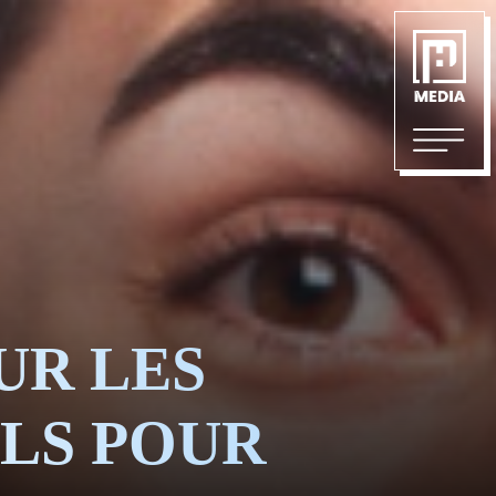
IPE
6383
ÉS &
UR LES
ILS POUR