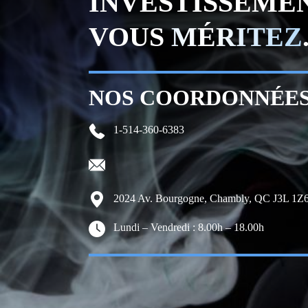
INVESTISSEME
VOUS
MÉRITEZ
NOS COORDONNÉE
1-514-360-6383
2024 Av. Bourgogne, Chambly, QC J3L 1Z6
Lundi – Vendredi : 8.00h – 18.00h