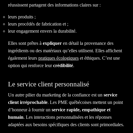
CONT
réussissent partagent des informations claires sur :
leurs produits ;
leurs procédés de fabrication et ;
leur engagement envers la durabilité.
Elles sont prêtes à
expliquer
en détail la provenance des
ingrédients ou des matériaux qu’elles utilisent. Elles affichent
NOUS
également leurs
pratiques écologiques
et éthiques. C’est une
option qui renforce leur
crédibilité
.
Le service client personnalisé
Un autre pilier du marketing de la confiance est un
service
client irréprochable
. Les PME québécoises mettent un point
d’honneur à fournir un
service rapide, empathique et
humain
. Les interactions personnalisées et les réponses
IL EST TEMPS D'OBTENIR LE
adaptées aux besoins spécifiques des clients sont primordiales.
RETOUR
SUR INVESTISSEMENT