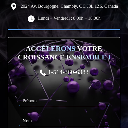
2024 Av. Bourgogne, Chambly, QC J3L 1Z6, Canada
Lundi – Vendredi : 8.00h – 18.00h
ACCÉLÉRONS
VOTRE
CROISSANCE
ENSEMBLE !
1-514-360-6383