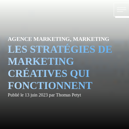
Skip to content
ACC
AGENCE MARKETING, MARKETING
LES STRATÉGIES DE
MARKETING
CRÉATIVES QUI
FONCTIONNENT
Publié le
13 juin 2023
par
Thomas Petyt