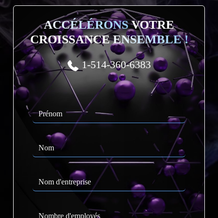
ACCÉLÉRONS
VOTRE
CROISSANCE
ENSEMBLE !
1-514-360-6383