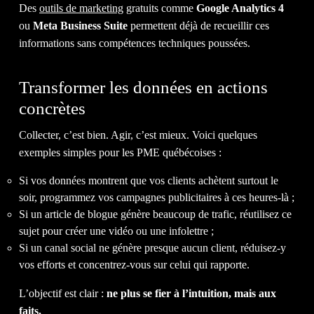
CONT
Des
outils de marketing
gratuits comme
Google Analytics 4
ou
Meta Business Suite
permettent déjà de recueillir ces
informations sans compétences techniques poussées.
Transformer les données en actions
NOUS
concrètes
Collecter, c’est bien. Agir, c’est mieux. Voici quelques
exemples simples pour les PME québécoises :
Si vos données montrent que vos clients achètent surtout le
soir, programmez vos campagnes publicitaires à ces heures-là ;
Si un article de blogue génère beaucoup de trafic, réutilisez ce
sujet pour créer une vidéo ou une infolettre ;
IL EST TEMPS D'OBTENIR LE
Si un canal social ne génère presque aucun client, réduisez-y
vos efforts et concentrez-vous sur celui qui rapporte.
RETOUR
SUR INVESTISSEMENT
QUE VOUS
MÉRITEZ.
L’objectif est clair :
ne plus se fier à l’intuition, mais aux
faits.