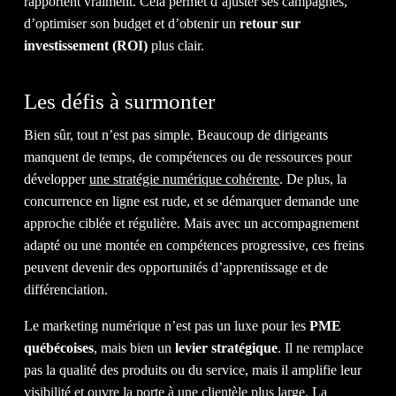
rapportent vraiment. Cela permet d’ajuster ses campagnes,
d’optimiser son budget et d’obtenir un
retour sur
investissement (ROI)
plus clair.
IL EST TEMPS D'OBTENIR LE
RETOUR
SUR INVESTISSEMENT
Les défis à surmonter
QUE VOUS
MÉRITEZ.
Bien sûr, tout n’est pas simple. Beaucoup de dirigeants
manquent de temps, de compétences ou de ressources pour
développer
une stratégie numérique cohérente
. De plus, la
concurrence en ligne est rude, et se démarquer demande une
DISCUTEZ AVEC NOUS
approche ciblée et régulière. Mais avec un accompagnement
adapté ou une montée en compétences progressive, ces freins
peuvent devenir des opportunités d’apprentissage et de
1-514-360-6383
différenciation.
Le marketing numérique n’est pas un luxe pour les
PME
québécoises
, mais bien un
levier stratégique
. Il ne remplace
pas la qualité des produits ou du service, mais il amplifie leur
visibilité et ouvre la porte à une clientèle plus large. La