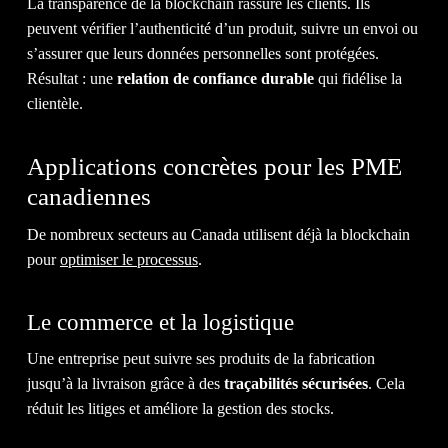
La transparence de la blockchain rassure les clients. Ils
peuvent vérifier l’authenticité d’un produit, suivre un envoi ou
s’assurer que leurs données personnelles sont protégées.
Résultat : une
relation de confiance durable
qui fidélise la
clientèle.
IL EST TEMPS D'OBTENIR LE
Applications concrètes pour les PME
RETOUR
SUR INVESTISSEMENT
canadiennes
QUE VOUS
MÉRITEZ.
De nombreux secteurs au Canada utilisent déjà la blockchain
pour
optimiser le processus
.
DISCUTEZ AVEC NOUS
Le commerce et la logistique
Une entreprise peut suivre ses produits de la fabrication
jusqu’à la livraison grâce à des
traçabilités sécurisées
. Cela
1-514-360-6383
réduit les litiges et améliore la gestion des stocks.