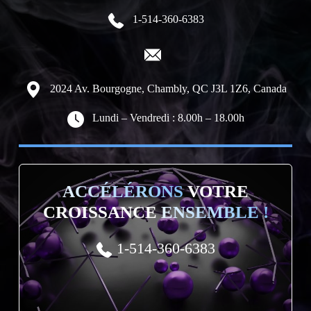
1-514-360-6383
2024 Av. Bourgogne, Chambly, QC J3L 1Z6, Canada
Lundi – Vendredi : 8.00h – 18.00h
ACCÉLÉRONS
VOTRE
CROISSANCE
ENSEMBLE !
1-514-360-6383