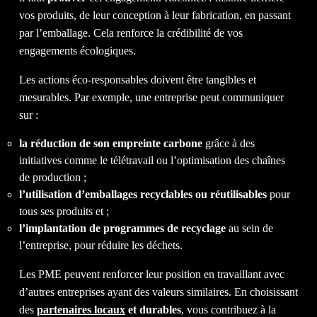
CONT
vos produits, de leur conception à leur fabrication, en passant
par l’emballage. Cela renforce la crédibilité de vos
engagements écologiques.
Les actions éco-responsables doivent être tangibles et
mesurables. Par exemple, une entreprise peut communiquer
sur :
NOUS
la réduction de son empreinte carbone
grâce à des
initiatives comme le télétravail ou l’optimisation des chaînes
de production ;
l’utilisation d’emballages recyclables ou réutilisables
pour
tous ses produits et ;
l’implantation de programmes de recyclage
au sein de
l’entreprise, pour réduire les déchets.
Les PME peuvent renforcer leur position en travaillant avec
IL EST TEMPS D'OBTENIR LE
d’autres entreprises ayant des valeurs similaires. En choisissant
RETOUR
SUR INVESTISSEMENT
des
partenaires locaux
et durables
, vous contribuez à la