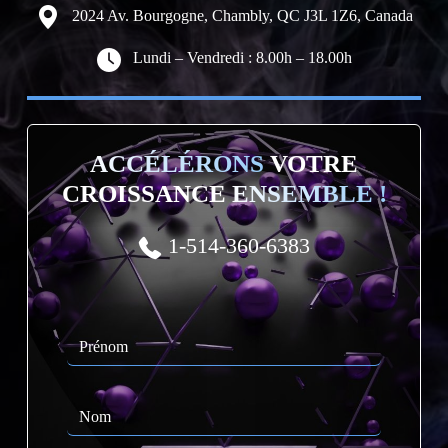
2024 Av. Bourgogne, Chambly, QC J3L 1Z6, Canada
Lundi – Vendredi : 8.00h – 18.00h
ACCÉLÉRONS
VOTRE
CROISSANCE
ENSEMBLE !
1-514-360-6383