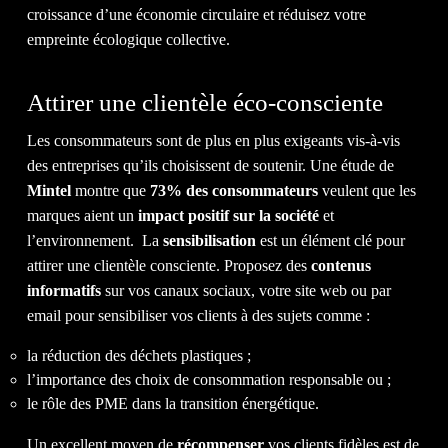
croissance d’une économie circulaire et réduisez votre
QUE VOUS
MÉRITEZ.
empreinte écologique collective.
Attirer une clientèle éco-consciente
DISCUTEZ AVEC NOUS
Les consommateurs sont de plus en plus exigeants vis-à-vis
des entreprises qu’ils choisissent de soutenir. Une étude de
Mintel
montre que
73% des consommateurs
veulent que les
1-514-360-6383
marques aient un
impact positif sur la société
et
l’environnement. La
sensibilisation
est un élément clé pour
attirer une clientèle consciente. Proposez des
contenus
informatifs
sur vos canaux sociaux, votre site web ou par
email pour sensibiliser vos clients à des sujets comme :
la réduction des déchets plastiques ;
l’importance des choix de consommation responsable ou ;
le rôle des PME dans la transition énergétique.
Un excellent moyen de
récompenser
vos clients fidèles est de