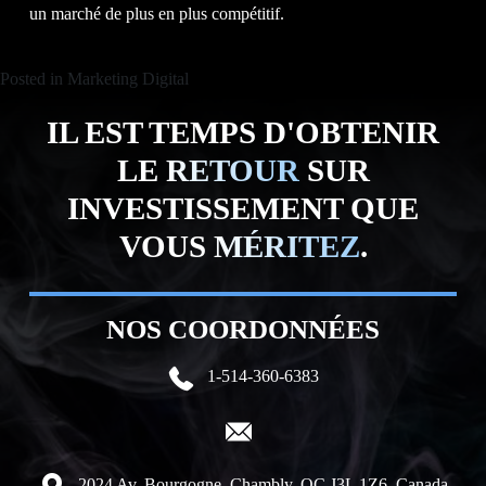
un marché de plus en plus compétitif.
Posted in
Marketing Digital
IL EST TEMPS D'OBTENIR
LE
RETOUR
SUR
INVESTISSEMENT QUE
VOUS
MÉRITEZ
.
NOS COORDONNÉES
1-514-360-6383
2024 Av. Bourgogne, Chambly, QC J3L 1Z6, Canada