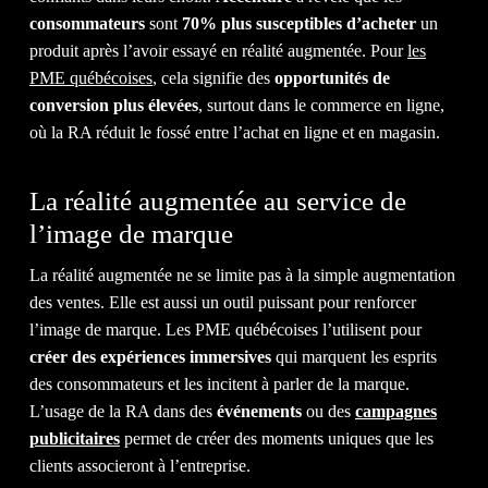
QUE VOUS
MÉRITEZ.
consommateurs
sont
70% plus susceptibles d’acheter
un
produit après l’avoir essayé en réalité augmentée. Pour
les
PME québécoises
, cela signifie des
opportunités de
DISCUTEZ AVEC NOUS
conversion plus élevées
, surtout dans le commerce en ligne,
où la RA réduit le fossé entre l’achat en ligne et en magasin.
La réalité augmentée au service de
1-514-360-6383
l’image de marque
La réalité augmentée ne se limite pas à la simple augmentation
des ventes. Elle est aussi un outil puissant pour renforcer
l’image de marque. Les PME québécoises l’utilisent pour
créer des expériences immersives
qui marquent les esprits
des consommateurs et les incitent à parler de la marque.
L’usage de la RA dans des
événements
ou des
campagnes
publicitaires
permet de créer des moments uniques que les
clients associeront à l’entreprise.