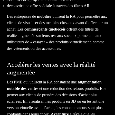
CONT
découvrir une offre spéciale à travers des filtres AR.
Les entreprises de
mobilier
utilisent la RA pour permettre aux
clients de visualiser des meubles chez eux avant d’effectuer un
achat. Les
commerçants québécois
offrent des filtres de
réalité augmentée sur leurs réseaux sociaux permettant aux
utilisateurs de « essayer » des produits virtuellement, comme
NOUS
des vêtements ou des accessoires.
Accélérer les ventes avec la réalité
augmentée
Les PME qui utilisent la RA constatent une
augmentation
notable des ventes
et une réduction des retours produits. Elle
permet aux clients de prendre des décisions d’achat plus
IL EST TEMPS D'OBTENIR LE
éclairées. En visualisant les produits en 3D ou en testant une
version virtuelle avant l’achat, les consommateurs sont plus
RETOUR
SUR INVESTISSEMENT
confiants dans leurs choix.
Accenture
a révélé que les