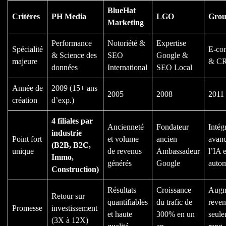
BlueHat
Critères
PH Media
LGO
Grou
Marketing
Performance
Notoriété &
Expertise
Spécialité
E-co
& Science des
SEO
Google &
majeure
& C
données
International
SEO Local
Année de
2009 (15+ ans
2005
2008
2011
création
d’exp.)
4 filiales par
Ancienneté
Fondateur
Intég
industrie
Point fort
et volume
ancien
avanc
(B2B, B2C,
unique
de revenus
Ambassadeur
l’IA e
Immo,
générés
Google
autom
Construction)
Résultats
Croissance
Augm
Retour sur
quantifiables
du trafic de
reven
Promesse
investissement
et haute
300% en un
seule
(3X à 12X)