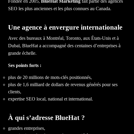
NO
Fondée en 2005,
BlueHat Marketing
fait partie des agences
SEO les plus anciennes et les plus connues au Canada.
Une agence à envergure internationale
Avec des bureaux à Montréal, Toronto, aux États-Unis et à
Dubaï, BlueHat a accompagné des centaines d’entreprises à
grande échelle.
Ses points forts :
IL EST TEMPS D'OBTENIR LE
plus de 20 millions de mots-clés positionnés,
plus de 1,6 milliard de dollars de revenus générés pour ses
RETOUR
SUR INVESTISSEMENT
clients,
QUE VOUS
MÉRITEZ.
expertise SEO local, national et international.
À qui s’adresse BlueHat ?
DISCUTEZ AVEC NOUS
grandes entreprises,