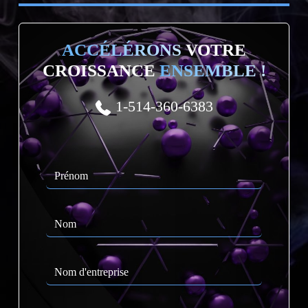
ACCÉLÉRONS
VOTRE
CROISSANCE
ENSEMBLE !
1-514-360-6383