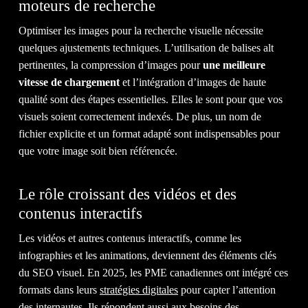
moteurs de recherche
CONT
Optimiser les images pour la recherche visuelle nécessite
quelques ajustements techniques. L’utilisation de balises alt
pertinentes, la compression d’images pour
une meilleure
vitesse de chargement
et l’intégration d’images de haute
qualité sont des étapes essentielles. Elles le sont pour que vos
visuels soient correctement indexés. De plus, un nom de
NOUS
fichier explicite et un format adapté sont indispensables pour
que votre image soit bien référencée.
Le rôle croissant des vidéos et des
contenus interactifs
Les vidéos et autres contenus interactifs, comme les
infographies et les animations, deviennent des éléments clés
du SEO visuel. En 2025, les PME canadiennes ont intégré ces
IL EST TEMPS D'OBTENIR LE
formats dans leurs
stratégies digitales
pour capter l’attention
RETOUR
SUR INVESTISSEMENT
des internautes. Ils répondent aussi aux besoins des