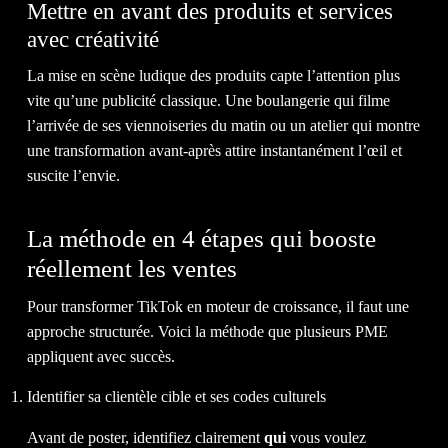
Mettre en avant des produits et services
avec créativité
La mise en scène ludique des produits capte l’attention plus
vite qu’une publicité classique. Une boulangerie qui filme
l’arrivée de ses viennoiseries du matin ou un atelier qui montre
une transformation avant-après attire instantanément l’œil et
IL EST TEMPS D'OBTENIR LE
suscite l’envie.
RETOUR
SUR INVESTISSEMENT
La méthode en 4 étapes qui booste
QUE VOUS
MÉRITEZ.
réellement les ventes
Pour transformer TikTok en moteur de croissance, il faut une
DISCUTEZ AVEC NOUS
approche structurée. Voici la méthode que plusieurs PME
appliquent avec succès.
Identifier sa clientèle cible et ses codes culturels
1-514-360-6383
Avant de poster, identifiez clairement
qui
vous voulez