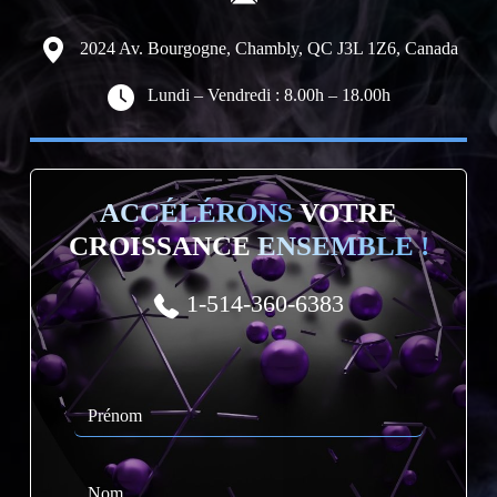
2024 Av. Bourgogne, Chambly, QC J3L 1Z6, Canada
Lundi – Vendredi : 8.00h – 18.00h
ACCÉLÉRONS
VOTRE
CROISSANCE
ENSEMBLE !
1-514-360-6383